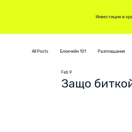
Инвестиция в кр
All Posts
Блокчейн 101
Разплащания
Feb 9
Защо битко