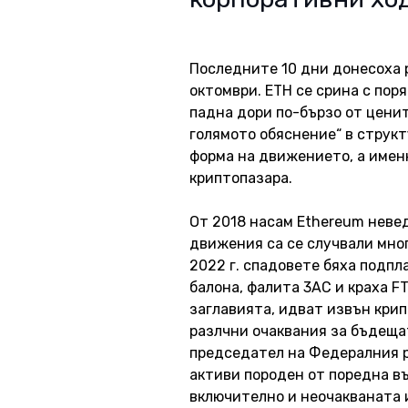
Последните 10 дни донесоха р
октомври. ETH се срина с поря
падна дори по-бързо от ценит
голямото обяснение“ в структ
форма на движението, а именн
криптопазара. 
От 2018 насам Ethereum неве
движения са се случвали мног
2022 г. спадовете бяха подпл
балона, фалита 3AC и краха F
заглавията, идват извън крипт
разлчни очаквания за бъдеща
председател на Федералния р
активи породен от поредна въ
включително и неочакваната 