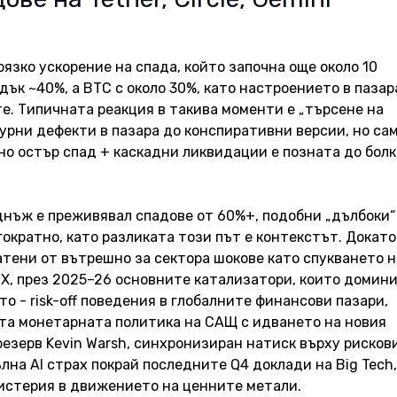
язко ускорение на спада, който започна още около 10 
дък ~40%, а BTC с около 30%, като настроението в пазар
е. Типичната реакция в такива моменти е „търсене на 
урни дефекти в пазара до конспиративни версии, но сам
о остър спад + каскадни ликвидации е позната до болк
днъж е преживявал спадове от 60%+, подобни „дълбоки“
ократно, като разликата този път е контекстът. Докато
атени от вътрешно за сектора шокове като спукването н
TX, през 2025–26 основните катализатори, които домини
о - risk-off поведения в глобалните финансови пазари, 
та монетарната политика на САЩ с идването на новия 
езерв Kevin Warsh, синхронизиран натиск върху рисков
лна AI страх покрай последните Q4 доклади на Big Tech,
истерия в движението на ценните метали. 