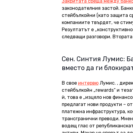
Закритата среща между банк
законодателния застой. Банко
стейбълкойни (като защита ср
компаниите твърдят, че стиму
Резултатът е „конструктивно“,
следващи разговори. Втората 
Сен. Синтия Лумис: Б
вместо да ги блокира
В свое 
интервю
 Лумис. , дир
стейбълкойн „rewards“ и теза
ѝ, това е „изцяло нов финанс
предлагат нови продукти – от
платежна инфраструктура, ко
трансгранични преводи. Мнени
водещ глас от републиканска
активи. Макар че спорът за д