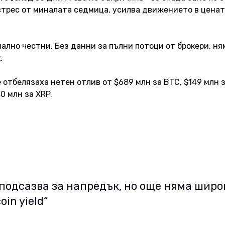
 стрес от миналата седмица, усилва движението в ценат
ално честни. Без данни за пълни потоци от брокери, ням
. 
отбелязаха нетен отлив от $689 млн за BTC, $149 млн з
0 млн за XRP. 
подсазва за напредък, но още няма широ
in yield“ 