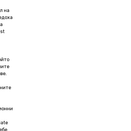
л на 
едоха 
  
t  
ойто 
иите 
ве. 
нните 
ионни 
ate 
ебе 