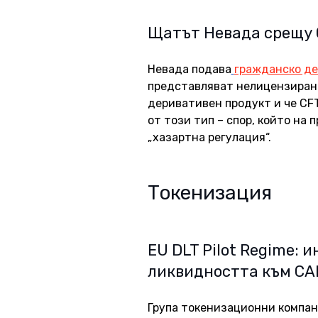
Щатът Невада срещу 
Невада подава
гражданско д
представляват нелицензирано 
деривативен продукт и че CF
от този тип – спор, който на
„хазартна регулация“. 
Токенизация
EU DLT Pilot Regime: и
ликвидността към С
Група токенизационни компан