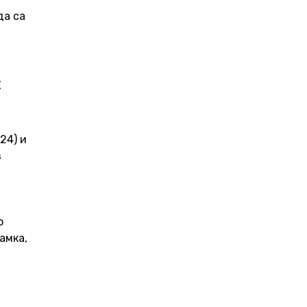
а са 
 
24) и 
 
о 
амка, 
 