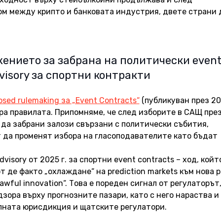
м между крипто и банковата индустрия, двете страни д
.
ението за забрана на политически event
visory за спортни контракти
osed rulemaking за „Event Contracts“
 (публикуван през 20
ра правилата. Припомняме, че след изборите в САЩ през
да забрани залози свързани с политически събития, 
т да променят избора на гласоподавателите като бъдат 
dvisory от 2025 г. за спортни event contracts – ход, койт
т де факто „охлаждане“ на prediction markets към нова р
awful innovation“. Това е пореден сигнал от регулаторът,
зора върху прогнозните пазари, като с него нараства и 
ната юрисдикция и щатските регулатори. 