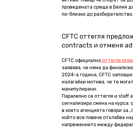
проведената среща в Белия до
по-близко до разбирателство
CFTC оттегля предлож
contracts и отменя ad
CFTC официално
оттегля prop
заявява, че няма да финализи
2024-а година, CFTC заплаши 
излагайки мотива, че те мога
манипулирани. 
Паралелно се оттегля и staff a
сигнализира смяна на курса: о
в която агенцията говори за „l
който все повече отхлабва над
напрежението между федерал