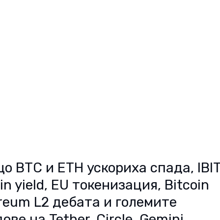
що BTC и ETH ускориха спадa, IBIT
n yield, EU токенизация, Bitcoin 
reum L2 дебата и големите 
ве на Tether, Circle, Gemini