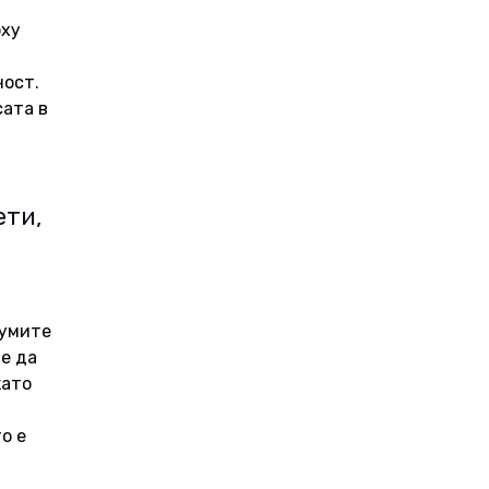
 
ху 
ост. 
ата в 
ти, 
думите 
е да 
ато 
о е 