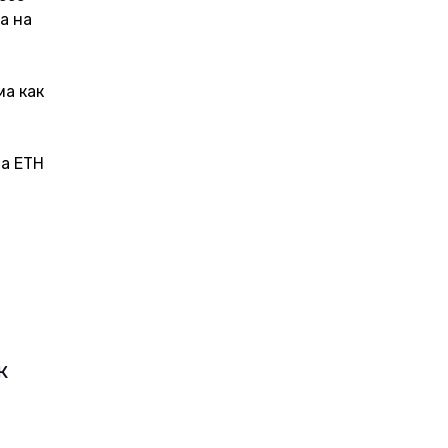
а на 
а как 
а ETH 
к 