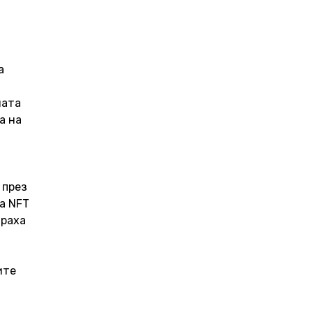
а 
ата 
а на 
 
 през 
а NFT 
раха 
ите 
 