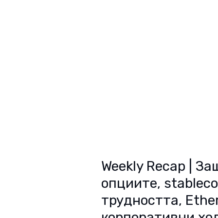
Weekly Recap | За
опциите, stablecoi
трудността, Ethe
корпоративни ходо