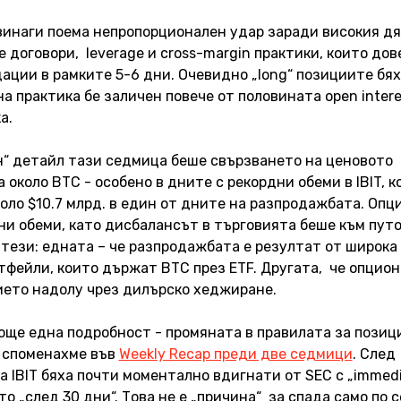
винаги поема непропорционален удар заради високия дя
e договори,  leverage и cross-margin практики, които дов
ации в рамките 5-6 дни. Очевидно „long“ позициите бяха
 практика бе заличен повече от половината open interes
а. 
 детайл тази седмица беше свързването на ценовото 
около BTC - особено в дните с рекордни обеми в IBIT, к
оло $10.7 млрд. в един от дните на разпродажбата. Опц
и обеми, като дисбалансът в търговията беше към путо
тези: едната – че разпродажбата е резултат от широка 
ортфейли, които държат BTC през ETF. Другата,  че опцио
ето надолу чрез дилърско хеджиране.
още една подробност - промяната в правилата за позиц
 споменахме във 
Weekly Recap преди две седмици
. След 
а IBIT бяха почти моментално вдигнати от SEC с „immedi
ото „след 30 дни“. Това не е „причина“  за спада само по с