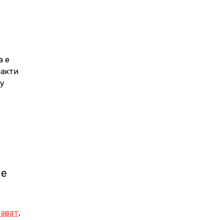
 
 е 
акти 
у 
е 
ават
, 