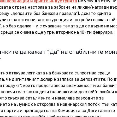
ови асоциации и крипто индустрията
 не успя да отпуши
вата страна настоява за забрана на лихви/награди вър
ещу „депозити без банкови правила“), докато крипто 
лите са ключови за конкуренция и потребителска стойн
 но без сделка – и с очакване темата да се върне на мас
среща се очаква още утре, вторник на 10-ти февруари. 
анките да кажат “Да” на стабилните моне
т
ектно атакува логиката на банковата съпротива срещу 
та, че дигиталният долар е заплаха за депозитите. По 
ов продукт“, който представлява възможност и за банкит
 попечителство на дигитални активи до стейбълкойни к
ято скъсява сетълмента и намалява разходите за 
ето на Лумис се откроява в новинарския поток, тъй кат
та партия и председател на Комисията за Дигиталните 
оходност върху стейбълкойни продължава и след 