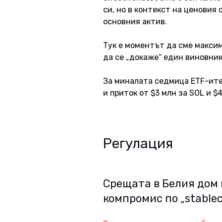
си, но в контекст на ценовия
основния актив. 
Тук е моментът да сме максим
да се „докаже“ един виновник
За миналата седмица ETF-ите 
и приток от $3 млн за SOL и $4
Регулация
Срещата в Белия дом 
компромис по „stableco