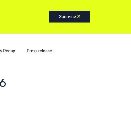
Започни
y Recap
Press release
6