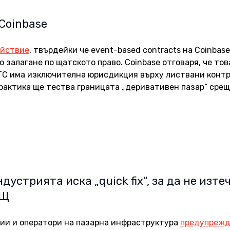
Coinbase
ействие
, твърдейки че event-based contracts на Coinbase
залагане по щатското право. Coinbase отговаря, че това
TC има изключителна юрисдикция върху листвани контр
 практика ще тества границата „деривативен пазар“ срещ
ндустрията иска „quick fix“, за да не изтеч
АЩ
ии и оператори на пазарна инфраструктура 
предупрежд