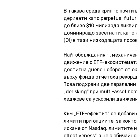
В такава среда крипто почти 
деривати като perpetual futur
до близо $10 милиарда ликвид
доминиращо засегнати, като на
(OI) в тази низходящата посок
Най-обсъжданият „механичен“
движение с ETF-екосистемата 
достигна дневен оборот от ок
върху фонда отчетоха рекордн
Това подхрани две паралелни 
„derisking“ при multi-asset п
хеджове са ускорили движени
Kъм „ETF-ефектът“ се добави 
лимити при опциите, за която
искане от Nasdaq, лимитите н
effectiveness“, а не с обичайн