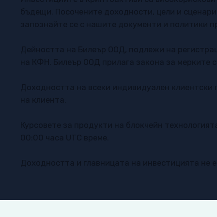
бъдещи. Посочените доходности, цели и сценари
запознайте се с нашите документи и политики п
Дейността на Билеър ООД, подлежи на регистра
на КФН. Билеър ООД прилага закона за мерките с
Доходността на всеки индивидуален клиентски п
на клиента.
Курсовете за продукти на блокчейн технологият
00:00 часа UTC време.
Доходността и главницата на инвестицията не 