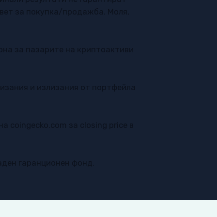
ъвет за покупка/продажба. Моля,
кона за пазарите на криптоактиви
лизания и излизания от портфейла
 на
coingecko.com
за closing price в
аден гаранционен фонд.