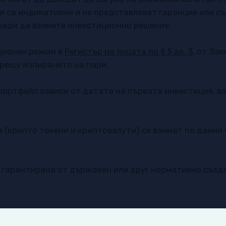
и са индикативни и не представляват гаранция или с
реди да вземете инвестиционно решение.
ционен режим в
Регистър на лицата по § 5 ал. 3
, от За
рещу изпирането на пари. ​
ортфейл зависи от датата на първата инвестиция, в
а (крипто токени и криптовалути) се взимат по данни
е гарантирана от държавен или друг нормативно създ