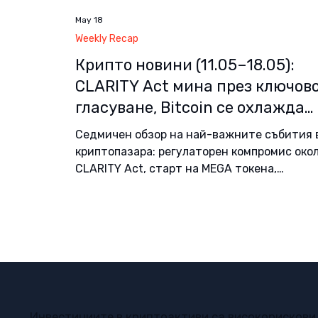
May 18
Weekly Recap
Крипто новини (11.05–18.05):
CLARITY Act мина през ключов
гласуване, Bitcoin се охлажда
заедно с акциите, нови
Седмичен обзор на най-важните събития 
токенизирани фондoве от Fideli
криптопазара: регулаторен компромис око
Blackrock и J.P. Morgan
CLARITY Act, старт на MEGA токена,
разширяване на плащанията със стабилни
монети и рекорден месец за DeFi експлойт
Инвестициите в криптоактиви са високорискови 