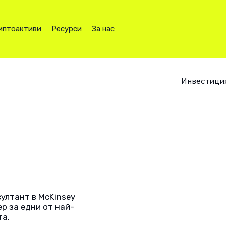
иптоактиви
Ресурси
За нас
Инвестици
ултант в McKinsey
р за едни от най-
та.