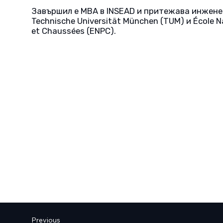
Завършил e MBA в INSEAD и притежава инжене
Technische Universität München (TUM) и École N
et Chaussées (ENPC).
Previous