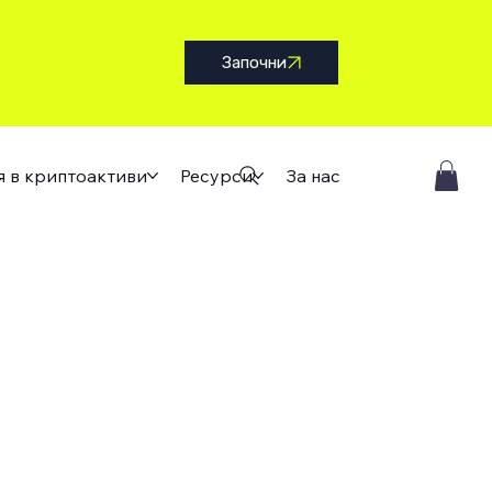
Започни
я в криптоактиви
Ресурси
За нас