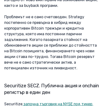
както и за buyback програми. 
Проблемът не е само счетоводен. Strategy 
постепенно се превърна в хибрид между 
корпоративен Bitcoin трежъри и кредитна 
структура, която има постоянни парични 
задължения. Когато пазарната стойност на 
обикновените акции се приближи до стойността 
на Bitcoin позицията, финансирането чрез нови 
акции става по-трудно. Тогава Bitcoin резервът 
вече не е само стратегически актив, а 
потенциален източник на ликвидност. 
Securitize SECZ. Публична акция и onchain 
регистър в един ден
Securitize
 започна търговия на NYSE под тикер 