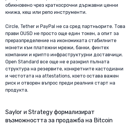
обикновено чрез краткосрочни държавни ценни 
книжа, кеш или репо инструменти. 
Circle, Tether и PayPal не са сред партньорите. Това 
прави OUSD не просто още един токен, а опит за 
преразпределение на икономиката стабилните 
монети към платежни мрежи, банки, финтех 
компании и крипто инфраструктурни доставчици. 
Open Standard все още не е разкрил пълната 
структура на резервите, конкретните кастодиани 
и честотата на attestations, което остава важен 
риск и отворен въпрос преди реалния старт на 
продукта. 
Saylor и Strategy формализират 
възможността за продажба на Bitcoin