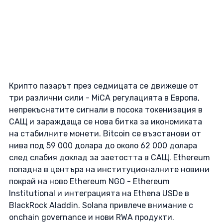
Крипто пазарът през седмицата се движеше от 
три различни сили - MiCA регулацията в Европа, 
непрекъснатите сигнали в посока токенизация в 
САЩ и зараждаща се нова битка за икономиката 
на стабилните монети. Bitcoin се възстанови от 
нива под 59 000 долара до около 62 000 долара 
след слабия доклад за заетостта в САЩ. Ethereum 
попадна в центъра на институционалните новини 
покрай на ново Ethereum NGO - Ethereum 
Institutional и интеграцията на Ethena USDe в 
BlackRock Aladdin. Solana привлече внимание с 
onchain governance и нови RWA продукти. 