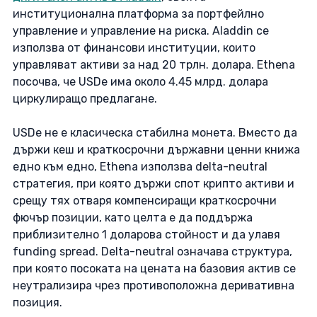
институционална платформа за портфейлно 
управление и управление на риска. Aladdin се 
използва от финансови институции, които 
управляват активи за над 20 трлн. долара. Ethena 
посочва, че USDe има около 4.45 млрд. долара 
циркулиращо предлагане. 
USDe не е класическа стабилна монета. Вместо да 
държи кеш и краткосрочни държавни ценни книжа 
едно към едно, Ethena използва delta-neutral 
стратегия, при която държи спот крипто активи и 
срещу тях отваря компенсиращи краткосрочни 
фючър позиции, като целта е да поддържа 
приблизително 1 доларова стойност и да улавя 
funding spread. Delta-neutral означава структура, 
при която посоката на цената на базовия актив се 
неутрализира чрез противоположна деривативна 
позиция. 