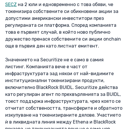
SECZ
 на 2 юли и едновременно с това обяви, че 
токенизира собствените си обикновени акции за 
допустими американски инвеститори през 
регулираната си платформа. Според компанията 
това е първият случай, в който ново публично 
дружество пренася собствените си акции onchain 
още в първия ден като листнат емитент. 
Значението на Securitize не е само в самия 
листинг. Компанията вече е част от 
инфраструктурата зад някои от най-видимите 
институционални токенизирани продукти, 
включително BlackRock BUIDL. Securitize действа 
като регулиран агент по прехвърлянията за BUIDL, 
тоест поддържа инфраструктурата, чрез която се 
отчитат собствеността, трансферите и обратното 
изкупуване на токенизираните дялове. Участието 
ѝ в ликвидната линия между Ethena и BlackRock 
показва, че токенизацията вече не е само нов 