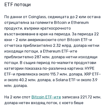
ETF потоци
По данни от Coinglass, седмицата до 2 юли остана 
отрицателна за големите Bitcoin и Ethereum 
продукти, въпреки краткосрочното 
възстановяване в края на периода. За периода 22 
юни - 2 юли американските спот Bitcoin ETF-и 
отчетоха приблизително 2.32 млрд. долара нетни 
изходящи потоци, а Ethereum ETF-ите 
приблизително 287 млн. долара нетни изходящи 
потоци. В същия период по-малките продуктови 
категории показаха по-различна картина: HYPE 
ETF-и привлякоха около 115.7 млн. долара, XRP ETF-
и около 40.2 млн. долара, а Solana ETF-и около 3.9 
млн. долара. 
На 2 юли спот 
Bitcoin ETF-ите
 записаха 221.72 млн. 
долара нетен входящ поток, с което беше 