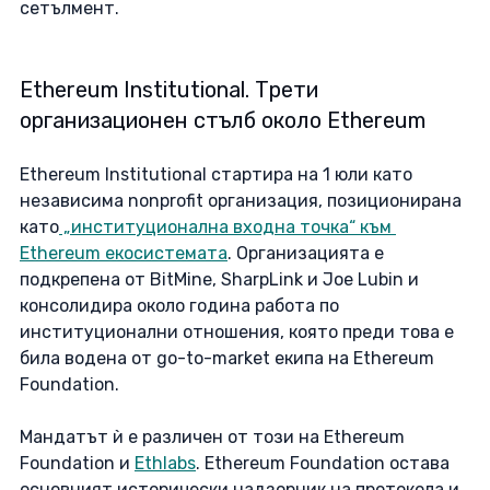
сетълмент. 
Ethereum Institutional. Трети 
организационен стълб около Ethereum
Ethereum Institutional стартира на 1 юли като 
независима nonprofit организация, позиционирана 
като
 „институционална входна точка“ към 
Ethereum екосистемата
. Организацията е 
подкрепена от BitMine, SharpLink и Joe Lubin и 
консолидира около година работа по 
институционални отношения, която преди това е 
била водена от go-to-market екипа на Ethereum 
Foundation. 
Мандатът ѝ е различен от този на Ethereum 
Foundation и 
Ethlabs
. Ethereum Foundation остава 
основният исторически надзорник на протокола и 