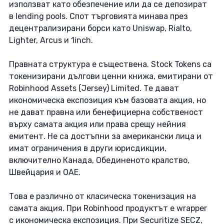
използват като обезпечение или да се депозират 
в lending pools. Спот търговията минава през 
децентрализирани борси като Uniswap, Rialto, 
Lighter, Arcus и 1inch. 
Правната структура е съществена. Stock Tokens са 
токенизирани дългови ценни книжа, емитирани от 
Robinhood Assets (Jersey) Limited. Те дават 
икономическа експозиция към базовата акция, но 
не дават правна или бенефициерна собственост 
върху самата акция или права срещу нейния 
емитент. Не са достъпни за американски лица и 
имат ограничения в други юрисдикции, 
включително Канада, Обединеното кралство, 
Швейцария и ОАЕ. 
Това е различно от класическа токенизация на 
самата акция. При Robinhood продуктът е wrapper 
с икономическа експозиция. При Securitize SECZ, 