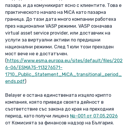
пазара, и да комуникират ясно с клиентите. Това е 
практическото начало на MiCA като пазарна 
граница. До тази дата много компании работеха 
през национални VASP режими. VASP означава 
virtual asset service provider, или доставчик на 
услуги за виртуални активи по предишни 
национални режими. След 1 юли този преходен 
мост вече не е достатъчен. 
(
https://www.esma.europa.eu/sites/default/files/202
6-06/ESMA75-113276571-
1710_Public_Statement_MiCA_transitional_period_
ends.pdf
)
Belayer e остана единствената изцяло крипто 
компания, която приведе своята дейност в 
съответствие със закона до края на преходния 
период, като получи лиценз 
№-001 от 07.05.2026
от Комисията за финансов надзор на България. 