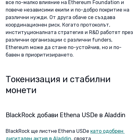
все по-малко влияние на Ethereum Foundation и 
повече независими екипи и по-добро покритие на 
различни нужди. От друга обаче се създава 
координационен риск. Когато протоколът, 
институционалната стратегия и R&D работят през 
различни организации с различни funders, 
Ethereum може да стане по-устойчив, но и по-
бавен в приоритизирането. 
Токенизация и стабилни 
монети
BlackRock добави Ethena USDe в Aladdin
BlackRock ще листне Ethena USDe 
като одобрен 
дигитален актив в Aladdin
, своята 