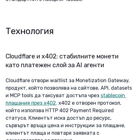
Технология
Cloudflare и x402: стабилните монети 
като платежен слой за AI агенти
Cloudflare отвори waitlist за Monetization Gateway, 
продукт, който позволява на сайтове, API, datasets 
и MCP tools да таксуват достъпа чрез 
stablecoin 
плащания през x402
. x402 е отворен протокол, 
който използва HTTP 402 Payment Required 
статуса. Клиентът иска достъп до ресурс, 
сървърът връща цена и инструкции за плащане, 
клиентът плаща и повтаря заявката с 