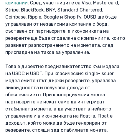
компании
. Сред участниците са Visa, Mastercard, 
Stripe, BlackRock, BNY, Standard Chartered, 
Coinbase, Ripple, Google и Shopify. OUSD ще бъде 
управляван от независима компания с борд, 
съставен от партньорите, а икономиката на 
резервите ще бъде споделяна с компаниите, които 
развиват разпостранеието на монетата, след 
приспадане на такса за управление. 
Това е директно предизвикателство към модела 
на USDC и USDT. При класическия single-issuer 
модел емитентът държи резервите, управлява 
ликвидността и получава дохода от 
обезпечението. При консорциумния модел 
партньорите не искат само да интегрират 
стабилната монета, а да участват в нейното 
управление и в икономиката на float-а. Float е 
доходът, който може да бъде генериран от 
резервите, стоящи зад стабилната монета, 