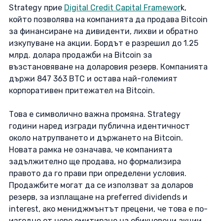
Strategy прие 
Digital Credit Capital Framewor
k, 
който позволява на компанията да продава Bitcoin 
за финансиране на дивиденти, лихви и обратно 
изкупуване на акции. Бордът е разрешил до 1.25 
млрд. долара продажби на Bitcoin за 
възстановяване на доларовия резерв. Компанията 
държи 847 363 BTC и остава най-големият 
корпоративен притежател на Bitcoin. 
Това е символично важна промяна. Strategy 
години наред изгради публична идентичност 
около натрупването и държането на Bitcoin. 
Новата рамка не означава, че компанията 
задължително ще продава, но формализира 
правото да го прави при определени условия. 
Продажбите могат да се използват за доларов 
резерв, за изплащане на preferred dividends и 
interest, ако мениджмънтът прецени, че това е по-
изгодно от ново емитиране на обикновени акции, 