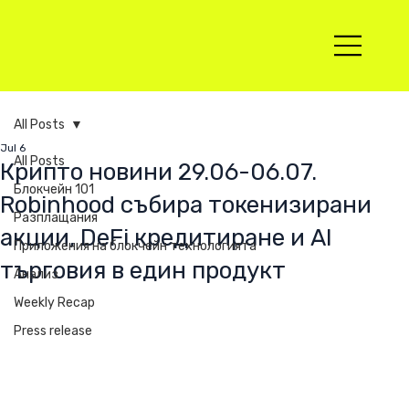
All Posts
Jul 6
All Posts
Крипто новини 29.06-06.07.
Блокчейн 101
Robinhood събира токенизирани
Разплащания
акции, DeFi кредитиране и AI
Приложения на блокчейн технологията
търговия в един продукт
Анализ
Weekly Recap
Press release