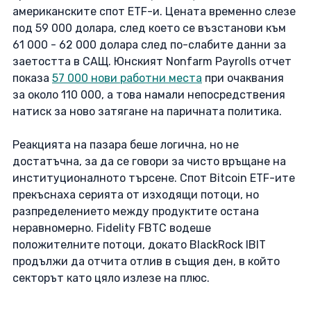
американските спот ETF-и. Цената временно слезе 
под 59 000 долара, след което се възстанови към 
61 000 - 62 000 долара след по-слабите данни за 
заетостта в САЩ. Юнският Nonfarm Payrolls отчет 
показа 
57 000 нови работни места
 при очаквания 
за около 110 000, а това намали непосредствения 
натиск за ново затягане на паричната политика. 
Реакцията на пазара беше логична, но не 
достатъчна, за да се говори за чисто връщане на 
институционалното търсене. Спот Bitcoin ETF-ите 
прекъснаха серията от изходящи потоци, но 
разпределението между продуктите остана 
неравномерно. Fidelity FBTC водеше 
положителните потоци, докато BlackRock IBIT 
продължи да отчита отлив в същия ден, в който 
секторът като цяло излезе на плюс. 