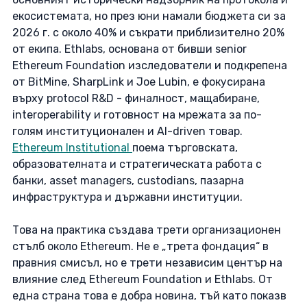
екосистемата, но през юни намали бюджета си за 
2026 г. с около 40% и съкрати приблизително 20% 
от екипа. Ethlabs, основана от бивши senior 
Ethereum Foundation изследователи и подкрепена 
от BitMine, SharpLink и Joe Lubin, е фокусирана 
върху protocol R&D - финалност, мащабиране, 
interoperability и готовност на мрежата за по-
голям институционален и AI-driven товар. 
Ethereum Institutional 
поема търговската, 
образователната и стратегическата работа с 
банки, asset managers, custodians, пазарна 
инфраструктура и държавни институции. 
Това на практика създава трети организационен 
стълб около Ethereum. Не е „трета фондация“ в 
правния смисъл, но е трети независим център на 
влияние след Ethereum Foundation и Ethlabs. От 
една страна това е добра новина, тъй като показв 