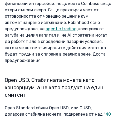
финансови интерфейси, нещо което Coinbase също 
стори съвсем скоро. Също прехвърля част от 
отговорността от човешко решение към 
автоматизирано изпълнение. Robinhood ясно 
предупреждава, че 
agentic trading 
носи риск от 
загуба на целия капитал и, че AI стратегии могат 
да работят зле в определени пазарни условия, 
като и че автоматизираните действия могат да 
бъдат трудни за спиране в реално време. Доста 
предупреждения. 
Open USD. Стабилната монета като 
консорциум, а не като продукт на един 
емитент
Open Standard обяви Open USD, или OUSD, 
доларова стабилна монета, подкрепена от над 1
40 