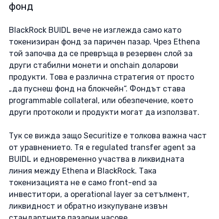
фонд
BlackRock BUIDL вече не изглежда само като 
токенизиран фонд за паричен пазар. Чрез Ethena 
той започва да се превръща в резервен слой за 
други стабилни монети и onchain доларови 
продукти. Това е различна стратегия от просто 
„да пуснеш фонд на блокчейн“. Фондът става 
programmable collateral, или обезпечение, което 
други протоколи и продукти могат да използват.
Тук се вижда защо Securitize е толкова важна част 
от уравнението. Тя е regulated transfer agent за 
BUIDL и едновременно участва в ликвидната 
линия между Ethena и BlackRock. Така 
токенизацията не е само front-end за 
инвеститори, а operational layer за сетълмент, 
ликвидност и обратно изкупуване извън 
стандартните пазарни часове. 