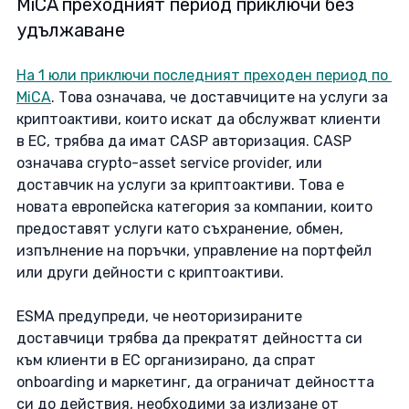
MiCA преходният период приключи без 
удължаване
На 1 юли приключи последният преходен период по 
MiCA
. Това означава, че доставчиците на услуги за 
криптоактиви, които искат да обслужват клиенти 
в ЕС, трябва да имат CASP авторизация. CASP 
означава crypto-asset service provider, или 
доставчик на услуги за криптоактиви. Това е 
новата европейска категория за компании, които 
предоставят услуги като съхранение, обмен, 
изпълнение на поръчки, управление на портфейл 
или други дейности с криптоактиви. 
ESMA предупреди, че неоторизираните 
доставчици трябва да прекратят дейността си 
към клиенти в ЕС организирано, да спрат 
onboarding и маркетинг, да ограничат дейността 
си до действия, необходими за излизане от 