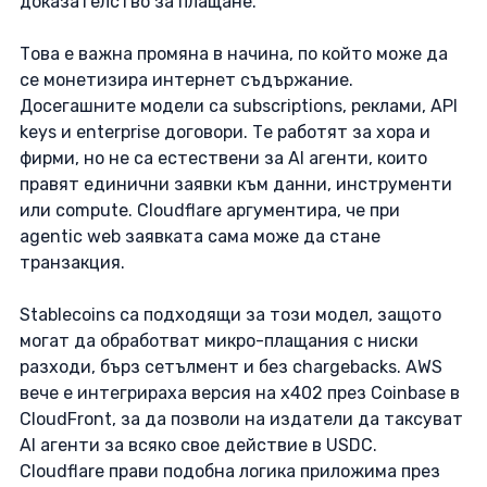
доказателство за плащане.
Това е важна промяна в начина, по който може да 
се монетизира интернет съдържание. 
Досегашните модели са subscriptions, реклами, API 
keys и enterprise договори. Те работят за хора и 
фирми, но не са естествени за AI агенти, които 
правят единични заявки към данни, инструменти 
или compute. Cloudflare аргументира, че при 
agentic web заявката сама може да стане 
транзакция. 
Stablecoins са подходящи за този модел, защото 
могат да обработват микро-плащания с ниски 
разходи, бърз сетълмент и без
 chargebacks.
 AWS
вече е интегрираха версия на x402 през Coinbase в 
CloudFront, за да позволи на издатели да таксуват 
AI агенти за всяко свое действие в USDC. 
Cloudflare прави подобна логика приложима през 