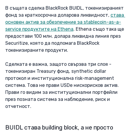
В същата сделка BlackRock BUIDL, токенизираният 
фонд за краткосрочна доларова ликвидност, 
става 
основен актив за обезпечение за stablecoin-as-a-
service продуктите на Ethena
. Ethena също така ще 
предостави 100 млн. долара ликвидна линия през 
Securitize, която да подпомага BlackRock 
токенизираните продукти. 
Сделката е важна, защото свързва три слоя - 
токенизиран Treasury фонд, synthetic dollar 
протокол и институционална risk-management 
система. Това не прави USDe нискорисков актив. 
Прави го видим за институционални портфейли 
през позната система за наблюдение, риск и 
отчетност. 
BUIDL става building block, а не просто 