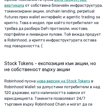
вертикала
 от собствена блокчейн инфраструктура, 
токенизирани акции, onchain lending, perpetual 
futures през wallet интерфейс и agentic trading за 
крипто. Това е модел, при който потребителят не 
трябва да разбира DeFi протоколи, мостове, 
портфейли и ликвидни пулове. Той вижда продукт 
в Robinhood, а крипто инфраструктурата остава 
под повърхността. ( 
Stock Tokens - експозиция към акции, но 
не собственост върху акции
Robinhood пусна 
нова версия на Stock Tokens
 в 
Robinhood Wallet за допустими потребители в над 
120 държави, като наличността зависи от 
юрисдикцията. Токените позволяват 24/7 
търговия върху Robinhood Chain и могат да се 