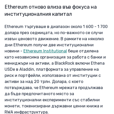
Ethereum отново влиза във фокуса на 
институционалния капитал
Ethereum търгуваше в диапазон около 1 600 - 1 700 
долара през седмицата, но по-важното се случи 
извън ценовото движение. В рамките на няколко 
дни Ethereum получи две институционални 
новини - 
Ethereum Institutional
 беше отделена 
като независима организация за работа с банки и 
мениджъри на активи, а BlackRock включи Ethena 
USDe в Aladdin, платформата за управление на 
риск и портфейли, използвана от институции с 
активи за над 20 трлн. Долара, с което 
потвърждава, че Ethereum мрежата продължава 
да бъде предпочитаното място за 
институционални експерименти със стабилни 
монети, токенизирани държавни ценни книжа и 
RWA инфраструктура. 