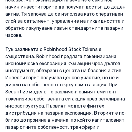
начин инвеститорите да получат достъп до даден 
актив. Тя започва да се използва като оперативен 
слой за сетълмент, управление на ликвидността и 
обратно изкупуване извън стандартните пазарни 
часове. 
Тук разликата с Robinhood Stock Tokens е 
съществена. Robinhood предлага токенизирана 
икономическа експозиция към акции чрез дългов 
инструмент, обвързан с цената на базовия актив. 
Инвеститорът получава ценово участие, но не и 
директна собственост върху самата акция. При 
Securitize моделът е различен: самият емитент 
токенизира собствената си акция през регулирана 
инфраструктура. Първият модел е финтех 
дистрибуция на пазарна експозиция. Вторият е по-
близо до промяна в начина, по който капиталовият 
пазар отчита собственост, трансфери и 