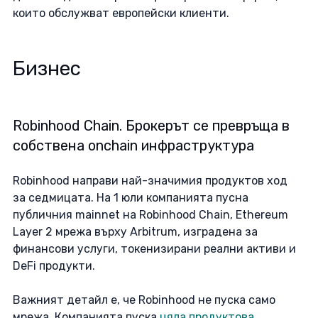
които обслужват европейски клиенти.  
Бизнес
Robinhood Chain. Брокерът се превръща в 
собствена onchain инфраструктура
Robinhood направи най-значимия продуктов ход 
за седмицата. На 1 юли компанията пусна 
публичния mainnet на Robinhood Chain, Ethereum 
Layer 2 мрежа върху Arbitrum, изградена за 
финансови услуги, токенизирани реални активи и 
DeFi продукти. 
Важният детайл е, че Robinhood не пуска само 
мрежа. Компанията пуска 
цяла продуктова 