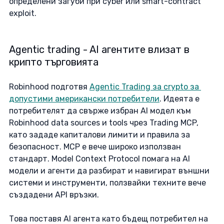
определени загуби при cyber или smart-contract 
exploit.  
Agentic trading - AI агентите влизат в 
крипто търговията
Robinhood подготвя 
Agentic Trading за crypto за 
допустими американски потребители
. Идеята е 
потребителят да свърже избран AI модел към 
Robinhood data sources и tools чрез Trading MCP, 
като зададе капиталови лимити и правила за 
безопасност. MCP е вече широко използван 
стандарт. Model Context Protocol помага на AI 
модели и агенти да разбират и навигират външни 
системи и инструменти, ползвайки техните вече 
създадени API връзки. 
Това поставя AI агента като бъдещ потребител на 