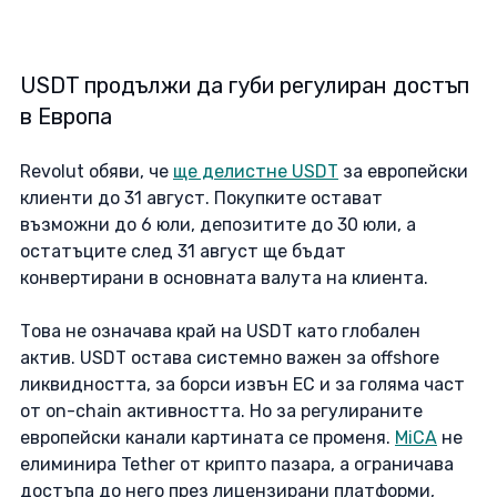
USDT продължи да губи регулиран достъп 
в Европа
Revolut обяви, че 
ще делистне USDT
 за европейски 
клиенти до 31 август. Покупките остават 
възможни до 6 юли, депозитите до 30 юли, а 
остатъците след 31 август ще бъдат 
конвертирани в основната валута на клиента. 
Това не означава край на USDT като глобален 
актив. USDT остава системно важен за offshore 
ликвидността, за борси извън ЕС и за голяма част 
от on-chain активността. Но за регулираните 
европейски канали картината се променя. 
MiCA
 не 
елиминира Tether от крипто пазара, а ограничава 
достъпа до него през лицензирани платформи, 