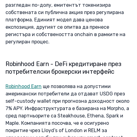
разгледан по-долу, емитентът токенизира 
собствената си публична акция през регулирана 
платформа. Единият модел дава ценова 
експозиция, другият се опитва да пренесе 
регистъра и собствеността onchain в рамките на 
регулиран процес. 
Robinhood Earn - DeFi кредитиране през 
потребителски брокерски интерфейс
Robinhood Earn
 ще позволява на допустими 
американски потребители да отдават USDG през 
self-custody wallet при прогнозна доходност около 
7% APY. Инфраструктурата е базирана на Morpho, а 
сред партньорите са Steakhouse, Ethena, Spark и 
Maple. Компанията посочва, че е осигурено 
покритие чрез Lloyd’s of London и RELM за 