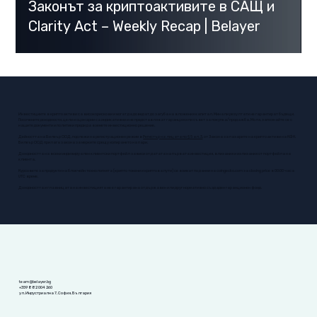
Законът за криптоактивите в САЩ и
Clarity Act – Weekly Recap | Belayer
Инвестициите в криптоактиви са високорискови и могат да доведат до загуба на вложения капитал. Минали резултати не гарантират бъдещи.
Посочените доходности, цели и сценарии са индикативни и не представляват гаранция или съвет за покупка/продажба. Моля, запознайте се с
нашите документи и политики преди да вземете инвестиционно решение.
Дейността на Билеър ООД, подлежи на регистрационен режим в
Регистър на лицата по § 5 ал. 3
, от Закона за пазарите на криптоактиви на КФН.
Билеър ООД прилага закона за мерките срещу изпирането на пари. ​
Доходността на всеки индивидуален клиентски портфейл зависи от датата на първата инвестиция, влизания и излизания от портфейла на
клиента.
Курсовете за продукти на блокчейн технологията (крипто токени и криптовалути) се взимат по данни на
coingecko.com
за closing price в 00:00 часа
UTC време.
Доходността и главницата на инвестицията не е гарантирана от държавен или друг нормативно създаден гаранционен фонд.
team@belayer.bg
+359 882 004 260
ул. Индустриална 7, София, България