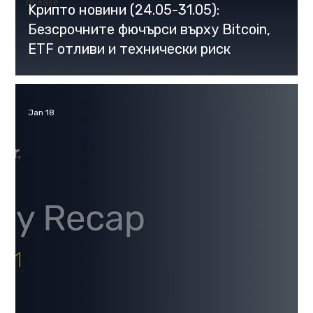
release
Kрипто новини (24.05-31.05):
Безсрочните фючърси върху Bitcoin,
ETF отливи и технически риск
Jan 18