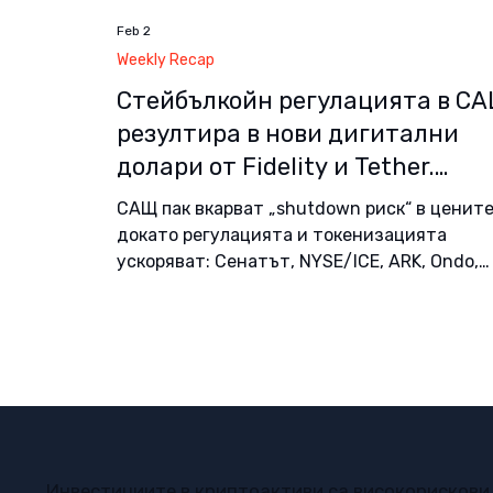
Feb 2
Weekly Recap
Стейбълкойн регулацията в С
резултира в нови дигитални
долари от Fidelity и Tether.
Коментар след срива на пазара
САЩ пак вкарват „shutdown риск“ в цените
края на януари | Weekly Recap
докато регулацията и токенизацията
ускоряват: Сенатът, NYSE/ICE, ARK, Ondo,
BlackRock и MegaETH.
Инвестициите в криптоактиви са високорискови 