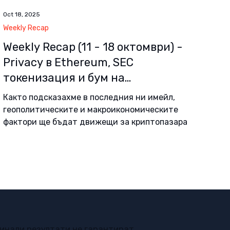
Oct 18, 2025
Weekly Recap
Weekly Recap (11 - 18 oктомври) -
Privacy в Ethereum, SEC
токенизация и бум на
стейбълкойни в кредитирането
Както подсказахме в последния ни имейл,
геополитическите и макроикономическите
фактори ще бъдат движещи за криптопазара и
тази седмица. Те са предимно външни за
крипто и произхождат от САЩ: търговското
напрежение между Китай и САЩ; сполучливите
или несполучливи опити на Тръмп за
прекратяване на огъня в Близкия изток и
Украйна; нападението на САЩ срещу
венецуелски плавателен съд като част от
войната срещу тероризма и
Минали резултати не гарантират