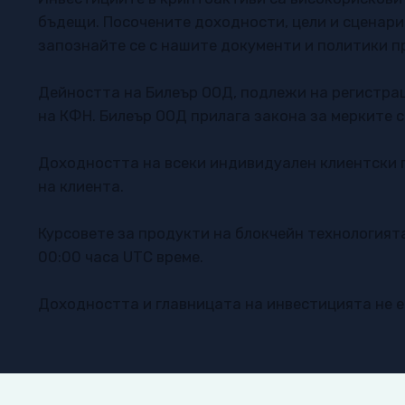
бъдещи. Посочените доходности, цели и сценари
запознайте се с нашите документи и политики п
Дейността на Билеър ООД, подлежи на регистра
на КФН. Билеър ООД прилага закона за мерките с
Доходността на всеки индивидуален клиентски п
на клиента.
Курсовете за продукти на блокчейн технологият
00:00 часа UTC време.
Доходността и главницата на инвестицията не 