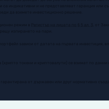
и са индикативни и не представляват гаранция или с
реди да вземете инвестиционно решение.
ционен режим в
Регистър на лицата по § 5 ал. 3
, от За
рещу изпирането на пари. ​
ортфейл зависи от датата на първата инвестиция, в
а (крипто токени и криптовалути) се взимат по данни
е гарантирана от държавен или друг нормативно създ