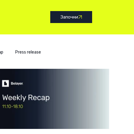
Започни
ap
Press release