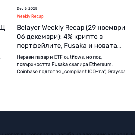
Dec 6, 2025
Weekly Recap
АЩ
Belayer Weekly Recap (29 ноември -
06 декември): 4% крипто в
портфейлите, Fusaka и новата
 в
вълна крипто ETF-и
,
Нервен пазар и ETF outflows, но под
повърхността Fusaka скалира Ethereum,
Coinbase подготвя „compliant ICO-та“, Grayscale
гони листинг, прогнозните пазари влизат в
UFC, а JPMorgan токенизира депозити върху
Base.
и могат да доведат до загуба на вложения капитал. 