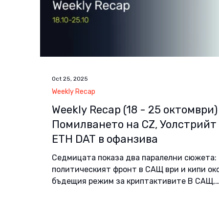
ex
Oct 25, 2025
Weekly Recap
Weekly Recap (18 - 25 oктомври)
Помилването на CZ, Уолстрийт
ETH DAT в офанзива
Седмицата показа два паралелни сюжета:
политическият фронт в САЩ ври и кипи ок
бъдещия режим за криптактивите В САЩ,
докато големите играчи на Уолстрийт
действат прагматично и разширяват
продуктите и услугите си без да се бавят.