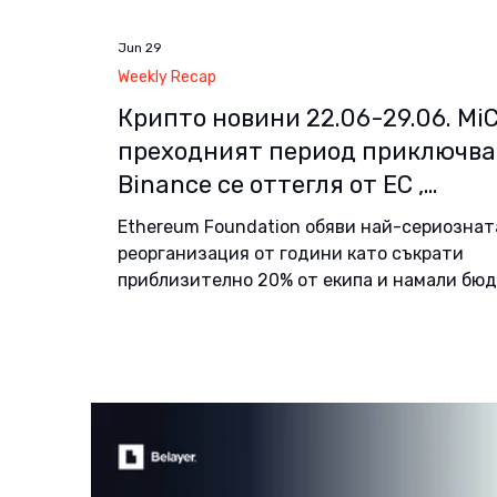
Jun 29
Weekly Recap
Крипто новини 22.06-29.06. Mi
преходният период приключва
Binance се оттегля от ЕС ,
рекордни ETF отливи и вторат
Ethereum Foundation обяви най-сериознат
фондация на Ethereum
реорганизация от години като съкрати
приблизително 20% от екипа и намали бю
си с около 40%. Новото временно ръководс
представи план с фокус върху ограничаван
MEV, privacy по подразбиране за потребит
и по-широко плащане на contributors в ETH,
във fiat. В същия ден петима бивши
изследователи от Ethereum Foundation об
Ethlabs, отделна non-profit R&D организац
изследвания в консенсуса, криптографият