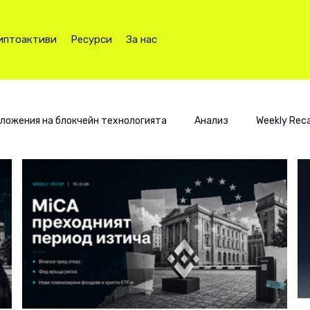
иптоактиви
Ресурси
За нас
ложения на блокчейн технологията
Анализ
Weekly Rec