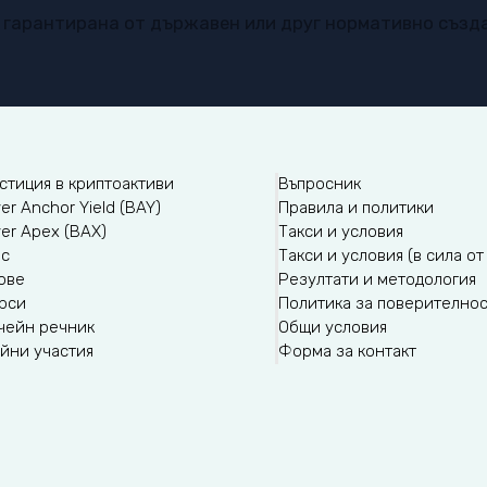
е гарантирана от държавен или друг нормативно създ
стиция в криптоактиви
Въпросник
er Anchor Yield (BAY)
Правила и политики
yer Apex (BAX)
Такси и условия
ас
Такси и условия (в сила от 
ове
Резултати и методология
рси
Политика за поверително
чейн речник
Общи условия
йни участия
Форма за контакт