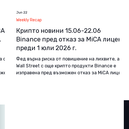
Jun 22
Weekly Recap
CA
Крипто новини 15.06-22.06
.
Binance пред отказ за MiCA лиценз
преди 1 юли 2026 г.
а
а си
Фед върна риска от повишение на лихвите, а
Wall Street с още крипто продукти Binance е
джета
изправена пред възможен отказ за MiCA лиценз
тво
в Гърция дни преди изтичането на преходния
е на
период на 1 юли 2026 г. Ако отказът бъде
елите
потвърден, най-голямата глобална крипто
 а не
борса няма да може да използва европейски
паспорт, за да продължи да обслужва клиенти
явиха
в Европейския съюз. Към края на разглеждания
ия за
период гръцкият регулатор не е публикувал
а и
окончателно решение, а Binance заявява, че