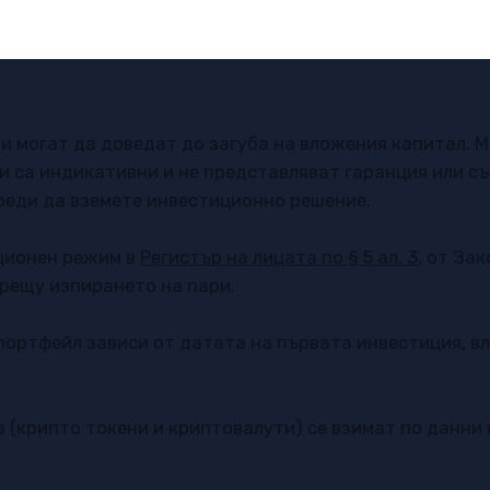
ск, а
 си
милва
и могат да доведат до загуба на вложения капитал. 
и са индикативни и не представляват гаранция или с
реди да вземете инвестиционно решение.
ционен режим в
Регистър на лицата по § 5 ал. 3
, от За
рещу изпирането на пари. ​
ортфейл зависи от датата на първата инвестиция, в
а (крипто токени и криптовалути) се взимат по данни