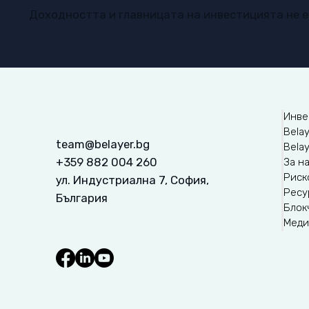
Доходността и главницата на инвестицията не 
Инве
Belay
team@belayer.bg
Bela
+359 882 004 260
За н
Риск
ул. Индустриална 7, София,
Ресу
България
Блок
Меди