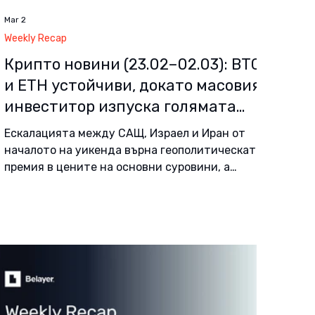
Mar 2
Weekly Recap
Крипто новини (23.02–02.03): BTC
и ETH устойчиви, докато масовият
инвеститор изпуска голямата
onchain картина
Ескалацията между САЩ, Израел и Иран от
началото на уикенда върна геополитическата
премия в цените на основни суровини, а
основният канал за пренасяне към всички
рискови активи отново се оказа петролът.