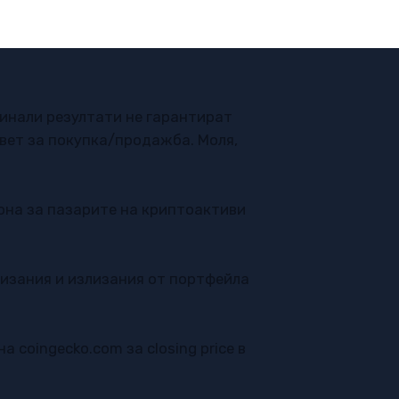
Минали резултати не гарантират
ъвет за покупка/продажба. Моля,
кона за пазарите на криптоактиви
лизания и излизания от портфейла
 на
coingecko.com
за closing price в