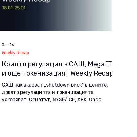
Jan 26
Weekly Recap
Крипто регулация в САЩ, MegaETH
и още токенизация | Weekly Recap
САЩ пак вкарват „shutdown риск“ в цените,
докато регулацията и токенизацията
ускоряват: Сенатът, NYSE/ICE, ARK, Ondo,
BlackRock и MegaETH.