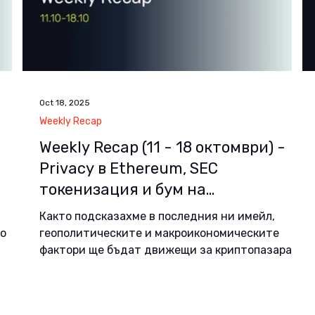
Oct 18, 2025
Weekly Recap
Weekly Recap (11 - 18 oктомври) -
Privacy в Ethereum, SEC
токенизация и бум на
стейбълкойни в кредитирането
Както подсказахме в последния ни имейл,
то
геополитическите и макроикономическите
фактори ще бъдат движещи за криптопазара и
reum
тази седмица. Те са предимно външни за
к
крипто и произхождат от САЩ: търговското
ания
напрежение между Китай и САЩ; сполучливите