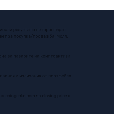
г.
Минали резултати не гарантират
ъвет за покупка/продажба. Моля,
кона за пазарите на криптоактиви
лизания и излизания от портфейла
 на
coingecko.com
за closing price в