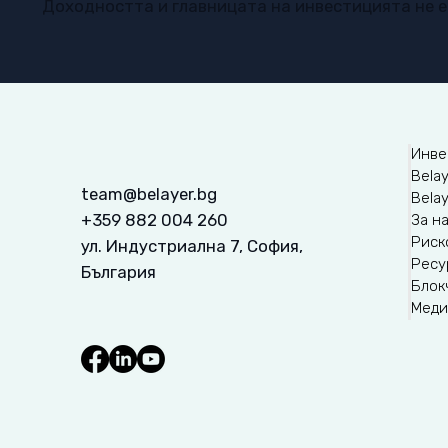
Доходността и главницата на инвестицията не 
Инве
Belay
team@belayer.bg
Bela
+359 882 004 260
За н
Риск
ул. Индустриална 7, София,
Ресу
България
Блок
Меди