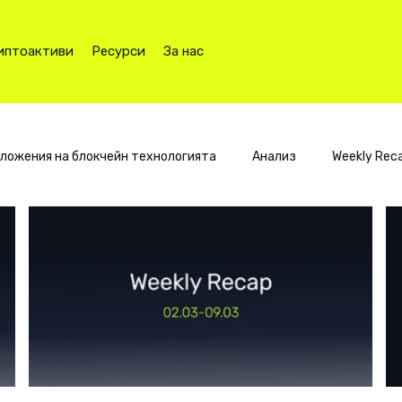
иптоактиви
Ресурси
За нас
ложения на блокчейн технологията
Анализ
Weekly Rec