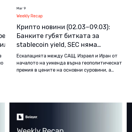
Mar 9
Weekly Recap
Крипто новини (02.03–09.03):
ред,
Банките губят битката за
рил
stablecoin yield, SEC няма
йти
намерение да чака конгреса за
в
Ескалацията между САЩ, Израел и Иран от
закон, Kraken получи достъп до
ло
началото на уикенда върна геополитическата
Fedwirе (!)
премия в цените на основни суровини, а
основният канал за пренасяне към всички
и.
рискови активи отново се оказа петролът.