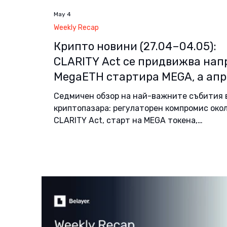
May 4
Weekly Recap
Крипто новини (27.04–04.05):
CLARITY Act се придвижва нап
MegaETH стартира MEGA, а ап
постави рекорд по DeFi експло
Седмичен обзор на най-важните събития 
криптопазара: регулаторен компромис око
CLARITY Act, старт на MEGA токена,
разширяване на плащанията със стабилни
монети и рекорден месец за DeFi експлойт