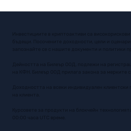
между AI агенти.
Инвестициите в криптоактиви са високорискови 
бъдещи. Посочените доходности, цели и сценари
запознайте се с нашите документи и политики п
Дейността на Билеър ООД, подлежи на регистра
на КФН. Билеър ООД прилага закона за мерките с
Доходността на всеки индивидуален клиентски п
на клиента.
Курсовете за продукти на блокчейн технологият
00:00 часа UTC време.