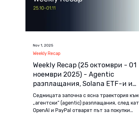
Nov 1, 2025
Weekly Recap
Weekly Recap (25 октомври - 01
ноември 2025) - Agentic
разплащания, Solana ETF-и и
стейбълкойн офанзива
Седмицата започна с ясна траектория към
„агентски“ (agentic) разплащания, след ка
OpenAI и PayPal отварят път за покупки
директно в ChatGPT. Междувременно Ethe
екосистемата подрежда отворения си ста
(x402, ERC-8004, NET Dollar) за микроплащ