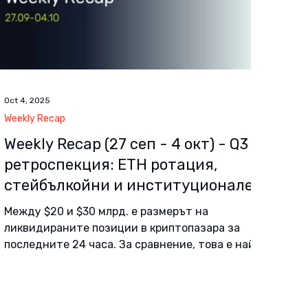
Oct 4, 2025
Weekly Recap
Weekly Recap (27 сеп - 4 oкт) - Q3 в
ретроспекция: ETH ротация,
стейбълкойни и институционален
onchain тласък
Между $20 и $30 млрд. е размерът на
ликвидираните позиции в криптопазара за
последните 24 часа. За сравнение, това е най-
малко 10 пъти повече от загубите на трейдъри
през първия COVID-19 срив от март 2020 г. и
колапса на Luna и по-късно FTX от края на 2022