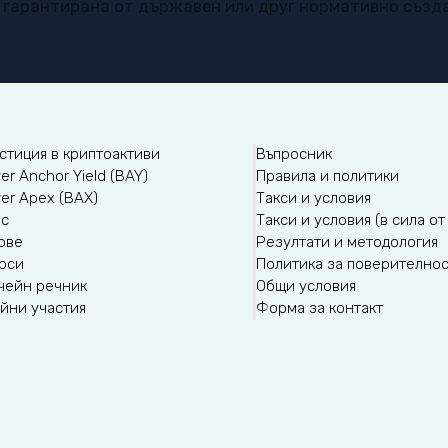
е гарантирана от държавен или друг нормативно създ
стиция в криптоактиви
Въпросник
er Anchor Yield (BAY)
Правила и политики
yer Apex (BAX)
Такси и условия
ас
Такси и условия (в сила от 
ове
Резултати и методология
рси
Политика за поверително
чейн речник
Общи условия
йни участия
Форма за контакт