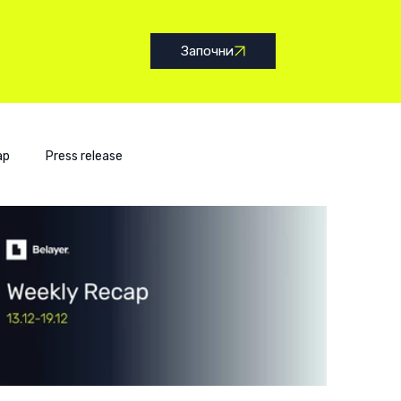
Започни
ap
Press release