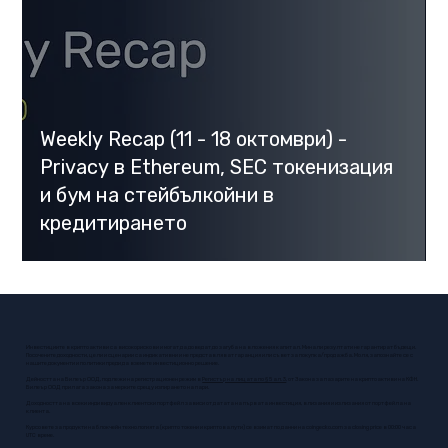
Weekly Recap (11 - 18 oктомври) -
Privacy в Ethereum, SEC токенизация
и бум на стейбълкойни в
кредитирането
Инвестициите в криптоактиви са високорискови и могат да доведат до загуба на вложения капитал. Минали резултати не гарантират бъдещи.
Посочените доходности, цели и сценарии са индикативни и не представляват гаранция или съвет за покупка/продажба. Моля, запознайте се с
нашите документи и политики преди да вземете инвестиционно решение.
Дейността на Билеър ООД, подлежи на регистрационен режим в
Регистър на лицата по § 5 ал. 3
, от Закона за пазарите на криптоактиви на КФН.
Билеър ООД прилага закона за мерките срещу изпирането на пари. ​
Доходността на всеки индивидуален клиентски портфейл зависи от датата на първата инвестиция, влизания и излизания от портфейла на
клиента.
Курсовете за продукти на блокчейн технологията (крипто токени и криптовалути) се взимат по данни на
coingecko.com
за closing price в 00:00 часа
UTC време.