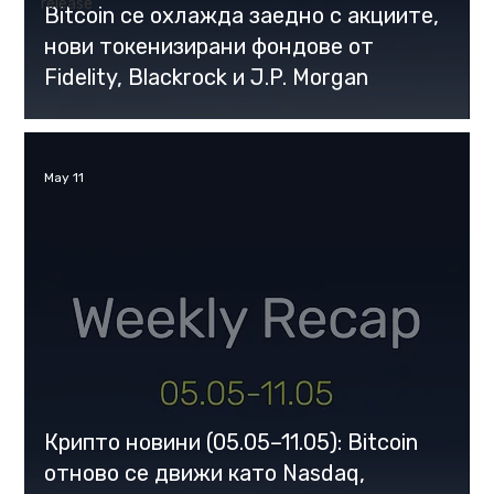
release
Bitcoin се охлажда заедно с акциите,
нови токенизирани фондoве от
Fidelity, Blackrock и J.P. Morgan
May 11
Крипто новини (05.05–11.05): Bitcoin
отново се движи като Nasdaq,