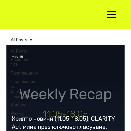
All Posts
All Posts
May 18
Блокчейн
101
Разплащания
Приложения
на
блокчейн
технологията
Анализ
Weekly
Крипто новини (11.05–18.05): CLARITY
Recap
Act мина през ключово гласуване,
Press