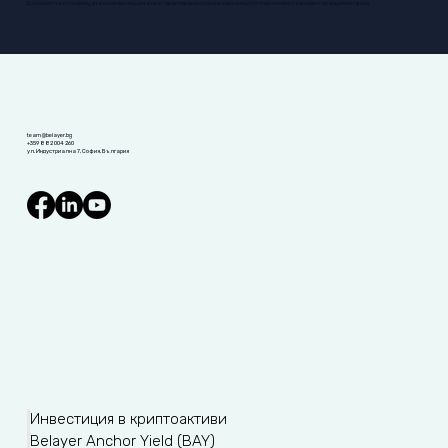
Доходността и главницата на инвестицията не е гарантирана от държавен или друг нормативно създаден гаранционен фонд.
team@belayer.bg
+359 882 004 260
ул. Индустриална 7, София, България
Инвестиция в криптоактиви
Belayer Anchor Yield (BAY)