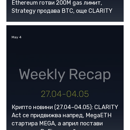
Ethereum готви 200M gas лимит,
Strategy продава BTC, oще CLARITY
May 4
Крипто новини (27.04–04.05): CLARITY
Act се придвижва напред, MegaETH
стартира MEGA, а април постави